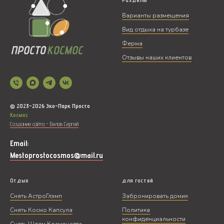
Варианты размещения
Вид отдыха на турбазе
Ферма
Отзывы наших клиентов
Адрес
Калужская область, М.О.
© 2023-
2026
Эко-Парк Просто
Малоярославецкий, деревня Самсыкино
Космос
Создание сайта - Белов Сергей
Email:
Mestoprostocosmos@mail.ru
Отдых
для гостей
Расстояние по Киевскому шоссе
Снять АстроГлэмп
Забронировать домик
Снять Космо Капсула
Политика
конфиденциальности
125 км от Москвы
Снять Шлем Космонавта