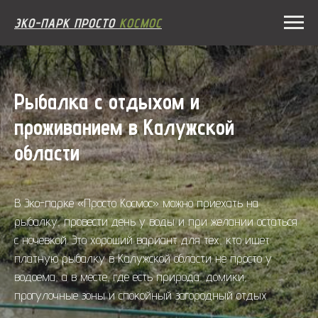
ЭКО-ПАРК ПРОСТО
КОСМОС
Рыбалка с отдыхом и
проживанием в Калужской
области
В Эко-парке «Просто Космос» можно приехать на
рыбалку, провести день у воды и при желании остаться
с ночевкой. Это хороший вариант для тех, кто ищет
платную рыбалку в Калужской области не просто у
водоема, а в месте, где есть природа, домики,
прогулочные зоны и спокойный загородный отдых.