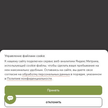
Управление файлами cookie
К нашему сайту подключен сервис веб-аналитики Яндекс Метрика,
использующий cookie-файлы, чтобы сделать ваше пребывание на
нем максимально удобным. Оставаясь на сайте, вы даете свое
согласие на
обработку персональных данных
в порядке, указанном
в
Политике конфиденциальности
.
Принять
отклонить