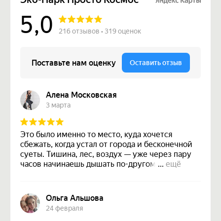
Контакты
+7 (910) 706-11-22
09.00-21.00
mestoprostocosmos@mail.ru
Адрес
Калужская область, М.О.
Малоярославецкий, деревня Самсыкино