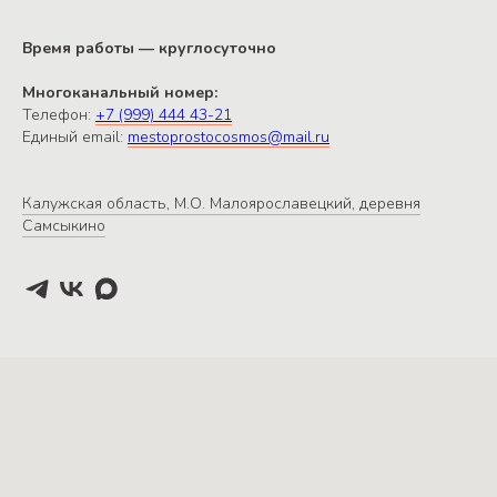
Электричка с Киевского вокзала до
станции Ерденево. Мы поможем
Время работы — круглосуточно
организовать трансфер от ж/д станции
Многоканальный номер:
Ерденево
Телефон:
+7 (999) 444 43-21
Единый email:
mestoprostocosmos@mail.ru
Калужская область, М.О. Малоярославецкий, деревня
Самсыкино