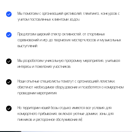
Мы помогаем с организацией фестивалей, глемпинга, конкурсов с
учетом поставленных клиентами задач.
Предлагаем широкий спектр активностей, от спортивных
соревнований и игр до творческих мастер-классов и музыкальных
выступлений.
Мы разработаем уникальную программу мероприятия, учитывая
интересы и пожелания участников.
Наши опытные специалисты помогут с организацией логистики,
обеспечат необходимое оборудование и позаботятся о комфортном
проведении мероприятия.
На территории нашей базы отдыха имеются все условия для
комфортного пребывания, включая уютные домики, зоны для
пикников и ресторанное обслуживание.ле).